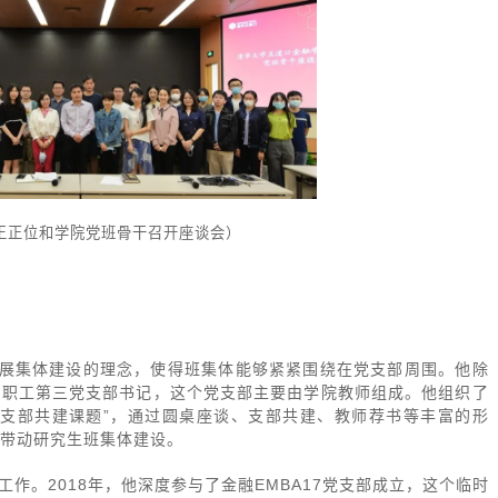
王正位和学院党班骨干召开座谈会）
开展集体建设的理念，使得班集体能够紧紧围绕在党支部周围。他除
教职工第三党支部书记，这个党支部主要由学院教师组成。他组织了
生支部共建课题”，通过圆桌座谈、支部共建、教师荐书等丰富的形
带动研究生班集体建设。
作。2018年，他深度参与了金融EMBA17党支部成立，这个临时