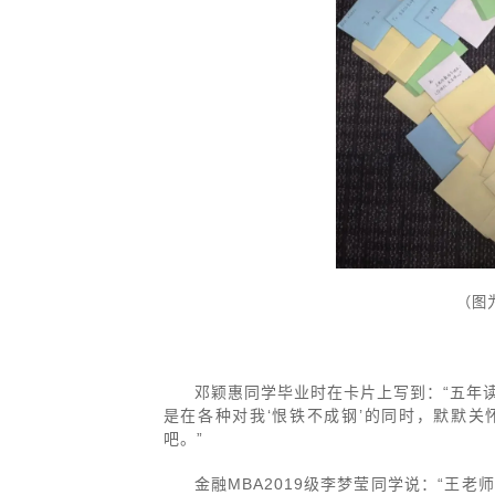
（图
邓颖惠同学毕业时在卡片上写到：“五年
是在各种对我‘恨铁不成钢’的同时，默默关
吧。”
金融MBA2019级李梦莹同学说：“王