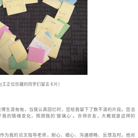
为王正位珍藏的同学们留言卡片）
读博生涯匆匆，当我认真回忆时，您给我留下了数不清的片段。您总
怀我的情绪变化，照顾我的‘玻璃心’。亦师亦友，大概就是这样的
老师作为我的论文指导老师，耐心、细心、沟通顺畅、反馈及时。他对