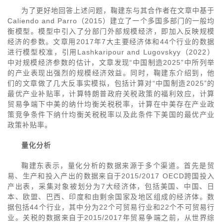
为了更好地回答上述问题，鞠建东与其合作者在文章中基于
Caliendo and Parro（2015）建立了一个多国多部门的一般均
衡模型。模型中引入了分部门外部规模经济，即加入反映规模
经济的参数。文章用2017年7大主要经济体和44个行业的数据
进行模型校准，引用Lashkaripour and Lugovskyy（2022）
中对规模经济参数的估计，文章发现“中国制造2025”中所列举
的产业表现出强烈的规模经济效益。同时，鞠建东介绍到，他
们的文章做了几大反事实模拟，包括计算对“中国制造2025”的
最优产业补贴率，计算特朗普政府关税政策的福利效应，计算
贸易争端下中美的纳什均衡关税税率，计算在中美存在产业政
策竞争条件下纳什均衡关税税率以及此条件下美国的最优产业
政策补贴率。
量化分析
鞠建东表示，量化分析的数据来源于多个渠道。首先是贸
易、生产和投入产出的数据来自于2015/2017 OECD跨国投入
产出表，采集对象被划分为7大经济体，包括美国、中国、日
本、欧盟、巴西、印度和由剩余国家及地区组成的经济体。数
据包括44个行业，其中分为22个可贸易行业和22个不可贸易行
业。关税的数据来自于2015/2017年贸易争端之前，从世界综