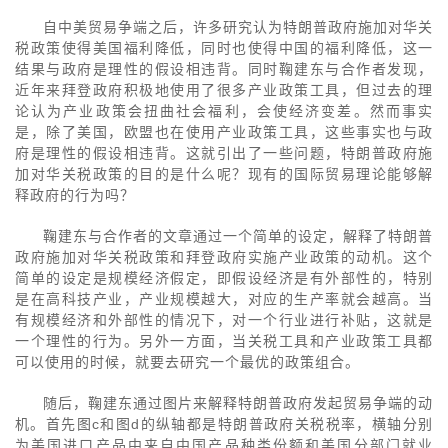
自中美贸易争端之后，许多研究认为特朗普政府施加对华关
税政策使得美国福利降低，同时也使得中国的福利降低，这一
结果与政府是理性的假设相违背。同时鞠建东与合作者发现，
近年来拜登政府积极地使用了很多产业政策工具，但过去的理
论认为产业政策会扭曲社会福利，会使经济变差。然而事实
是，除了美国，欧盟也在使用产业政策工具，这些事实也与政
府是理性的假设相违背。这就引出了一些问题，特朗普政府施
加对华关税政策的目的是什么呢？现有的国际贸易理论能够解
释政府的行为吗？
鞠建东与合作者的文章通过一个简单的设定，解释了特朗普
政府施加对华关税政策和拜登政府实施产业政策的动机。这个
简单的设定是规模经济假定，即假设经济是有外部性的，特别
是在高科技产业，产业规模越大，对应的生产率就会越高。当
有规模经济和外部性的情况下，对一个行业进行补贴，这就是
一个理性的行为。另外一方面，当关税工具和产业政策工具都
可以使用的时候，就要去研究一个最优的政策组合。
随后，鞠建东通过图片来解释特朗普政府发起贸易争端的动
机。首先图c和图d的纵轴都是特朗普政府关税税率，横轴分别
为美国进口产品中来自中国产品种类份额和美国分部门就业