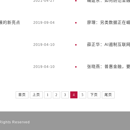
鞠建东：如何防范金融
2021-04-27
展的新亮点
廖理：另类数据正在
2019-09-04
薛正华：AI遏制互联
2019-04-10
张晓燕：普惠金融，
2019-04-10
首页
上页
1
2
3
4
5
下页
尾页
ts Reserved