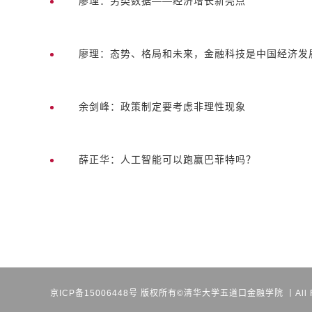
廖理：另类数据——经济增长新亮点
廖理：态势、格局和未来，金融科技是中国经济发
余剑峰：政策制定要考虑非理性现象
薛正华：人工智能可以跑赢巴菲特吗？
京ICP备15006448号
版权所有©清华大学五道口金融学院 丨All Righ